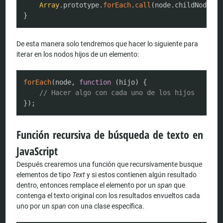
Array
.
prototype
.
forEach
.
call
(
node
.
childNodes
,
 
}
De esta manera solo tendremos que hacer lo siguiente para
iterar en los nodos hijos de un elemento:
COPY
forEach
(
node
,
function
(
hijo
)
{
// Hacer algo con cada uno de los hijos
}
)
;
Función recursiva de búsqueda de texto en
JavaScript
Después crearemos una función que recursivamente busque
elementos de tipo
Text
y si estos contienen algún resultado
dentro, entonces remplace el elemento por un
span
que
contenga el texto original con los resultados envueltos cada
uno por un
span
con una clase específica.