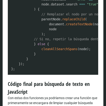
                node
.
dataset
.
search 
===
"true"
)
{
// Remplazar el nodo por un nodo d
                parentNode
.
replaceChild
(
                    document
.
createTextNode
(
node
.
i
                    node

)
;
// Si no, repetir la búsqueda dentro d
}
else
{
cleanAllSearchSpans
(
node
)
;
}
}
}
)
;
}
;
Código final para búsqueda de texto en
JavaScript
Con estas dos funciones ya podríamos crear una función que
primeramente se encargara de limpiar cualquier búsqueda