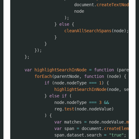
                        document
.
createTextNode
(
no
                        node

)
;
}
else
{
cleanAllSearchSpans
(
node
)
;
}
}
}
)
;
}
;
var
highlightSearchInNode
=
function
(
parentNo
forEach
(
parentNode
,
function
(
node
)
{
if
(
node
.
nodeType 
===
1
)
{
highlightSearchInNode
(
node
,
 search
}
else
if
(
                node
.
nodeType 
===
3
&&
                reg
.
test
(
node
.
nodeValue
)
)
{
var
 matches 
=
 node
.
nodeValue
.
match
var
 span 
=
 document
.
createElement
(
                span
.
dataset
.
search 
=
"true"
;