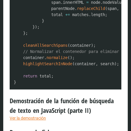
                span
.
innerHTML 
=
 node
.
nodeValue
.
re
                parentNode
.
replaceChild
(
span
,
 node
                total 
+=
 matches
.
length
;
}
}
)
;
}
;
cleanAllSearchSpans
(
container
)
;
// Normalizar el contenedor para eliminar los 
    container
.
normalize
(
)
;
highlightSearchInNode
(
container
,
 search
)
;
return
 total
;
}
Demostración de la función de búsqueda
de texto en JavaScript (parte II)
Ver la demostración