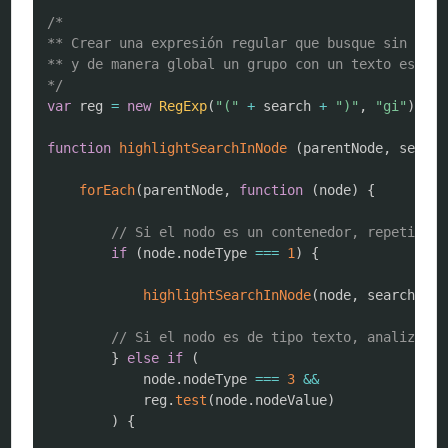
COPY
/*

** Crear una expresión regular que busque sin dist
** y de manera global un grupo con un texto específ
*/
var
 reg 
=
new
RegExp
(
"("
+
 search 
+
")"
,
"gi"
)
;
function
highlightSearchInNode
(
parentNode
,
 search
forEach
(
parentNode
,
function
(
node
)
{
// Si el nodo es un contenedor, repetir la
if
(
node
.
nodeType 
===
1
)
{
highlightSearchInNode
(
node
,
 search
)
;
// Si el nodo es de tipo texto, analizar s
}
else
if
(
            node
.
nodeType 
===
3
&&
            reg
.
test
(
node
.
nodeValue
)
)
{