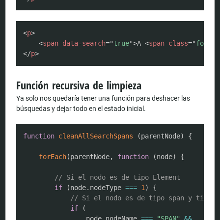
COPY
<
p
>
<
span
data-search
=
"
true
"
>
A 
<
span
class
=
"
found
"
</
p
>
Función recursiva de limpieza
Ya solo nos quedaría tener una función para deshacer las
búsquedas y dejar todo en el estado inicial.
COPY
function
cleanAllSearchSpans
(
parentNode
)
{
forEach
(
parentNode
,
function
(
node
)
{
// Si el nodo es de tipo Element
if
(
node
.
nodeType 
===
1
)
{
// Si el nodo es de tipo span y tiene 
if
(
                node
.
nodeName 
===
"SPAN"
&&