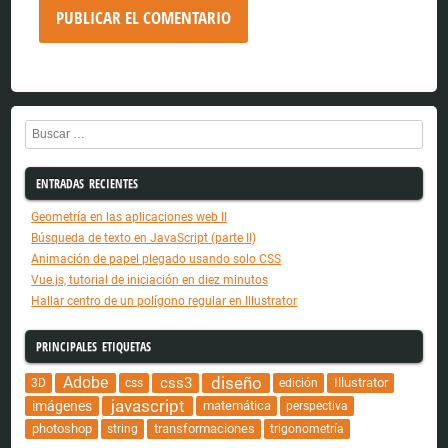
Buscar
ENTRADAS RECIENTES
Geometría en las aplicaciones web II
Búsqueda de texto en JavaScript (parte II)
Animación de papel plegado usando solo CSS
Vue.js, tutorial de iniciación en diez minutos
Hallar centro de un polígono regular en Illustrator
PRINCIPALES ETIQUETAS
Adobe
diseño
css3
Illustrator
3D
css
edición
javascript
imágenes
matemática
perspectiva
photoshop
transformaciones
string
trigonometría