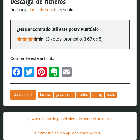
Descarga de ficheros
Descarga
los ficheros
de ejemplo
(
3
votos, promedio:
3,67
de 5)
Comparte este artículo:
Facebook
Twitter
Pinterest
Evernote
Email
Javascript
buscar
javascript
nodes
string
texto
←
Animación de papel plegado usando solo CSS
Navegación por los artículos
Geometría en las aplicaciones web II
→