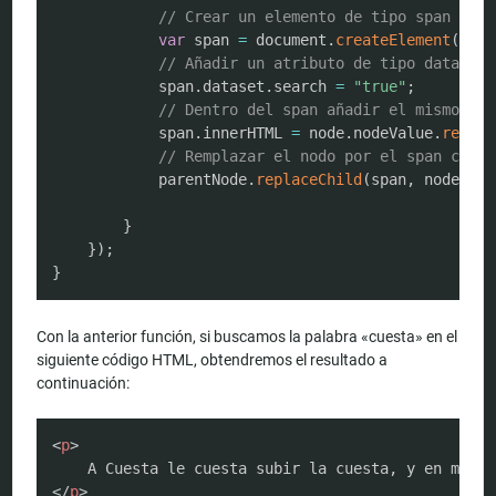
// Crear un elemento de tipo span
var
 span 
=
 document
.
createElement
(
"spa
// Añadir un atributo de tipo data al 
            span
.
dataset
.
search 
=
"true"
;
// Dentro del span añadir el mismo tex
            span
.
innerHTML 
=
 node
.
nodeValue
.
replac
// Remplazar el nodo por el span cread
            parentNode
.
replaceChild
(
span
,
 node
)
;
}
}
)
;
}
Con la anterior función, si buscamos la palabra «cuesta» en el
siguiente código HTML, obtendremos el resultado a
continuación:
COPY
<
p
>
</
p
>