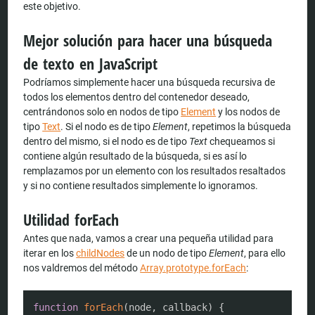
este objetivo.
Mejor solución para hacer una búsqueda
de texto en JavaScript
Podríamos simplemente hacer una búsqueda recursiva de
todos los elementos dentro del contenedor deseado,
centrándonos solo en nodos de tipo
Element
y los nodos de
tipo
Text
. Si el nodo es de tipo
Element
, repetimos la búsqueda
dentro del mismo, si el nodo es de tipo
Text
chequeamos si
contiene algún resultado de la búsqueda, si es así lo
remplazamos por un elemento con los resultados resaltados
y si no contiene resultados simplemente lo ignoramos.
Utilidad forEach
Antes que nada, vamos a crear una pequeña utilidad para
iterar en los
childNodes
de un nodo de tipo
Element
, para ello
nos valdremos del método
Array.prototype.forEach
:
COPY
function
forEach
(
node
,
 callback
)
{