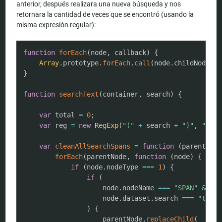
anterior, después realizara una nueva búsqueda y nos
retornara la cantidad de veces que se encontró (usando la
misma expresión regular):
COPY
function
forEach
(
node
,
 callback
)
{
Array
.
prototype
.
forEach
.
call
(
node
.
childNodes
,
 
}
function
searchText
(
container
,
 search
)
{
var
 total 
=
0
;
var
 reg 
=
new
RegExp
(
"("
+
 search 
+
")"
,
"gi"
)
var
cleanAllSearchSpans
=
function
(
parentNode
forEach
(
parentNode
,
function
(
node
)
{
if
(
node
.
nodeType 
===
1
)
{
if
(
                    node
.
nodeName 
===
"SPAN"
&&
                    node
.
dataset
.
search 
===
"true"
)
{
                    parentNode
.
replaceChild
(