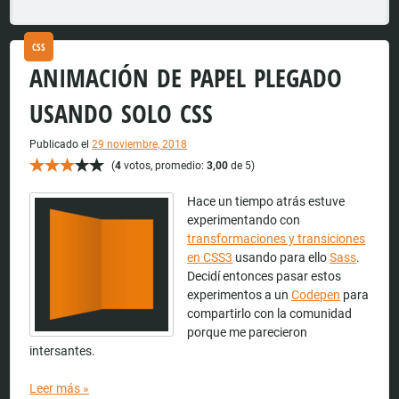
CSS
ANIMACIÓN DE PAPEL PLEGADO
USANDO SOLO CSS
Publicado el
29 noviembre, 2018
(
4
votos, promedio:
3,00
de 5)
Hace un tiempo atrás estuve
experimentando con
transformaciones y transiciones
en CSS3
usando para ello
Sass
.
Decidí entonces pasar estos
experimentos a un
Codepen
para
compartirlo con la comunidad
porque me parecieron
intersantes.
Leer más
»