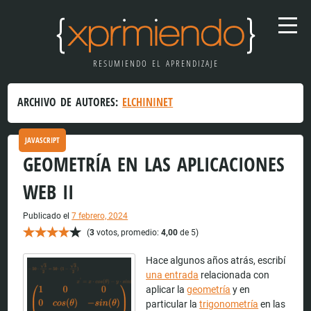
RESUMIENDO EL APRENDIZAJE
ARCHIVO DE AUTORES:
ELCHININET
JAVASCRIPT
GEOMETRÍA EN LAS APLICACIONES
WEB II
Publicado el
7 febrero, 2024
(
3
votos, promedio:
4,00
de 5)
Hace algunos años atrás, escribí
una entrada
relacionada con
aplicar la
geometría
y en
particular la
trigonometría
en las