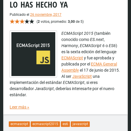
LO HAS HECHO YA
Publicado el
26 noviembre, 2017
(
2
votos, promedio:
3,00
de 5)
ECMAScript 2015
(también
conocido como
ES.next
,
Harmony
,
ECMAScript 6
o
ES6
)
es la sexta edición del lenguaje
ECMAScript
y fue aprobada y
publicada por el
ECMA General
Assembly
el 17 de junio de 2015.
Al ser
JavaScript
una
implementación del estándar
ECMAScript
, si eres
desarrollador
JavaScript
, deberías interesarte por el nuevo
estándar.
Leer más
»
ecmascript
ecmascript2015
es6
javascript