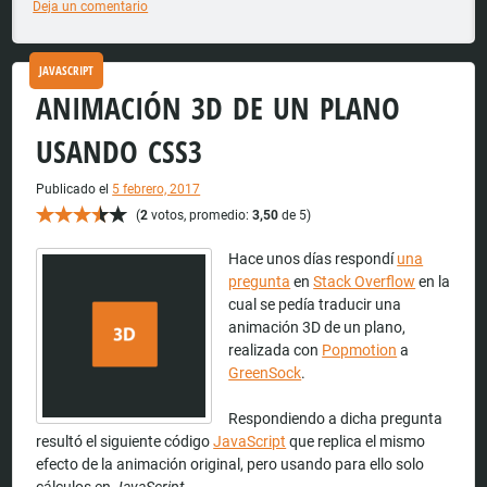
Deja un comentario
JAVASCRIPT
ANIMACIÓN 3D DE UN PLANO
USANDO CSS3
Publicado el
5 febrero, 2017
(
2
votos, promedio:
3,50
de 5)
Hace unos días respondí
una
pregunta
en
Stack Overflow
en la
cual se pedía traducir una
animación 3D de un plano,
realizada con
Popmotion
a
GreenSock
.
Respondiendo a dicha pregunta
resultó el siguiente código
JavaScript
que replica el mismo
efecto de la animación original, pero usando para ello solo
cálculos en
JavaScript