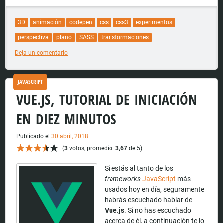
3D
animación
codepen
css
css3
experimentos
perspectiva
plano
SASS
transformaciones
Deja un comentario
JAVASCRIPT
VUE.JS, TUTORIAL DE INICIACIÓN
EN DIEZ MINUTOS
Publicado el
30 abril, 2018
(
3
votos, promedio:
3,67
de 5)
Si estás al tanto de los
frameworks
JavaScript
más
usados hoy en día, seguramente
habrás escuchado hablar de
Vue.js
. Si no has escuchado
acerca de él, a continuación te lo