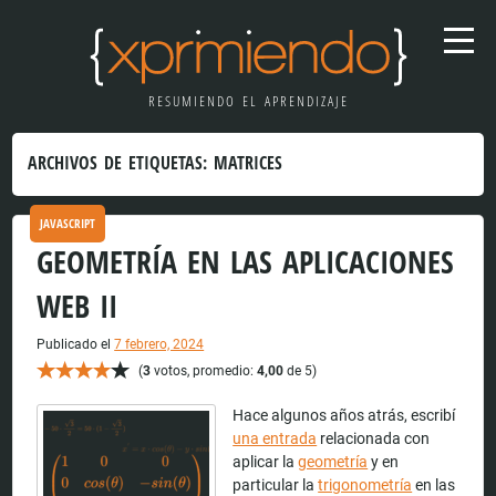
RESUMIENDO EL APRENDIZAJE
ARCHIVOS DE ETIQUETAS:
MATRICES
JAVASCRIPT
GEOMETRÍA EN LAS APLICACIONES
WEB II
Publicado el
7 febrero, 2024
(
3
votos, promedio:
4,00
de 5)
Hace algunos años atrás, escribí
una entrada
relacionada con
aplicar la
geometría
y en
particular la
trigonometría
en las