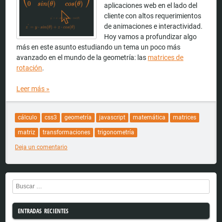
aplicaciones web en el lado del
cliente con altos requerimientos
de animaciones e interactividad.
Hoy vamos a profundizar algo
más en este asunto estudiando un tema un poco más
avanzado en el mundo de la geometría: las
matrices de
rotación
.
Leer más
»
cálculo
css3
geometría
javascript
matemática
matrices
matriz
transformaciones
trigonometría
Deja un comentario
Buscar
ENTRADAS RECIENTES