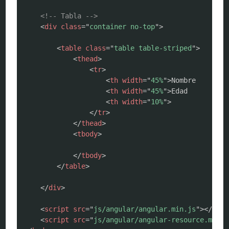
<!-- Tabla -->
<
div
class
=
"
container no-top
"
>
<
table
class
=
"
table table-striped
"
>
<
thead
>
<
tr
>
<
th
width
=
"
45%
"
>
Nombre

<
th
width
=
"
45%
"
>
Edad

<
th
width
=
"
10%
"
>
</
tr
>
</
thead
>
<
tbody
>
</
tbody
>
</
table
>
</
div
>
<
script
src
=
"
js/angular/angular.min.js
"
>
</
scri
<
script
src
=
"
js/angular/angular-resource.min.j