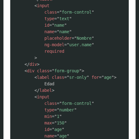
<
input
class
=
"
form-control
"
type
=
"
text
"
id
=
"
name
"
name
=
"
name
"
placeholder
=
"
Nombre
"
ng-model
=
"
user.name
"
required
>
</
div
>
<
div
class
=
"
form-group
"
>
<
label
class
=
"
sr-only
"
for
=
"
age
"
>
            Edad

</
label
>
<
input
class
=
"
form-control
"
type
=
"
number
"
min
=
"
1
"
max
=
"
150
"
id
=
"
age
"
name
=
"
age
"