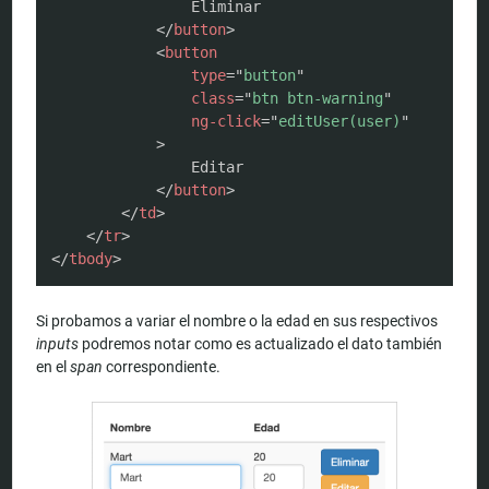
                Eliminar

</
button
>
<
button
type
=
"
button
"
class
=
"
btn btn-warning
"
ng-click
=
"
editUser(user)
"
>
                Editar

</
button
>
</
td
>
</
tr
>
</
tbody
>
Si probamos a variar el nombre o la edad en sus respectivos
inputs
podremos notar como es actualizado el dato también
en el
span
correspondiente.