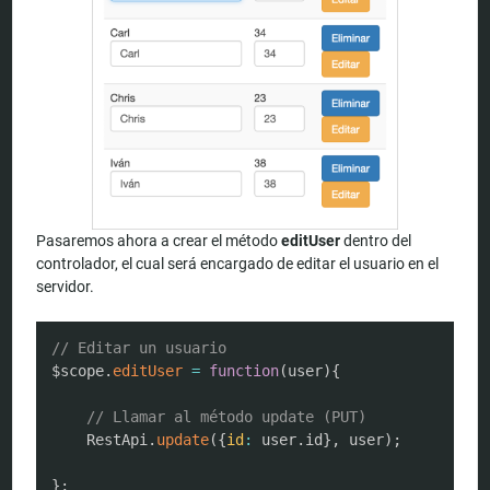
Pasaremos ahora a crear el método
editUser
dentro del
controlador, el cual será encargado de editar el usuario en el
servidor.
COPY
// Editar un usuario
$scope
.
editUser
=
function
(
user
)
{
// Llamar al método update (PUT)
	RestApi
.
update
(
{
id
:
 user
.
id
}
,
 user
)
;
}
;