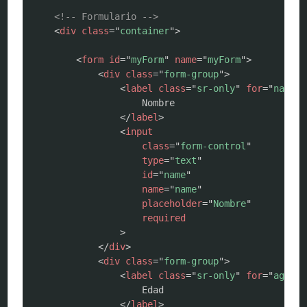
<!-- Formulario -->
<
div
class
=
"
container
"
>
<
form
id
=
"
myForm
"
name
=
"
myForm
"
>
<
div
class
=
"
form-group
"
>
<
label
class
=
"
sr-only
"
for
=
"
name
"
>
                    Nombre

</
label
>
<
input
class
=
"
form-control
"
type
=
"
text
"
id
=
"
name
"
name
=
"
name
"
placeholder
=
"
Nombre
"
required
>
</
div
>
<
div
class
=
"
form-group
"
>
<
label
class
=
"
sr-only
"
for
=
"
age
"
>
                    Edad

</
label
>