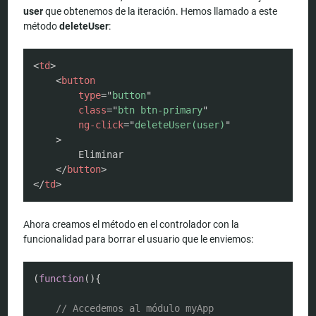
user
que obtenemos de la iteración. Hemos llamado a este
método
deleteUser
:
COPY
<
td
>
<
button
type
=
"
button
"
class
=
"
btn btn-primary
"
ng-click
=
"
deleteUser(user)
"
>
        Eliminar

</
button
>
</
td
>
Ahora creamos el método en el controlador con la
funcionalidad para borrar el usuario que le enviemos:
COPY
(
function
(
)
{
// Accedemos al módulo myApp