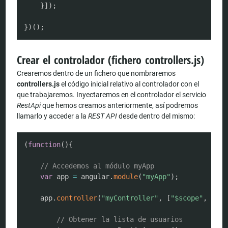
}
]
)
;
}
)
(
)
;
Crear el controlador (fichero controllers.js)
Crearemos dentro de un fichero que nombraremos
controllers.js
el código inicial relativo al controlador con el
que trabajaremos. Inyectaremos en el controlador el servicio
RestApi
que hemos creamos anteriormente, así podremos
llamarlo y acceder a la
REST API
desde dentro del mismo:
COPY
(
function
(
)
{
// Accedemos al módulo myApp
var
 app 
=
 angular
.
module
(
"myApp"
)
;
	app
.
controller
(
"myController"
,
[
"$scope"
,
"Res
// Obtener la lista de usuarios