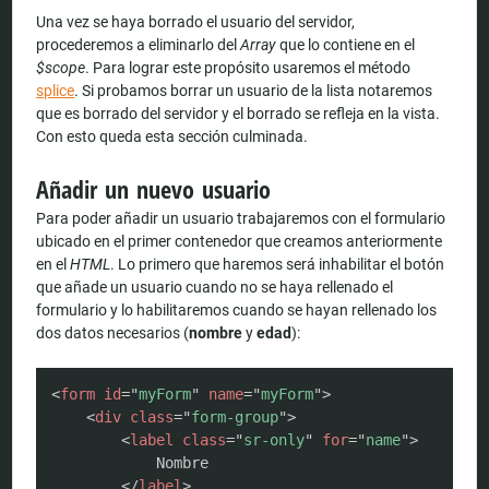
Una vez se haya borrado el usuario del servidor,
procederemos a eliminarlo del
Array
que lo contiene en el
$scope
. Para lograr este propósito usaremos el método
splice
. Si probamos borrar un usuario de la lista notaremos
que es borrado del servidor y el borrado se refleja en la vista.
Con esto queda esta sección culminada.
Añadir un nuevo usuario
Para poder añadir un usuario trabajaremos con el formulario
ubicado en el primer contenedor que creamos anteriormente
en el
HTML
. Lo primero que haremos será inhabilitar el botón
que añade un usuario cuando no se haya rellenado el
formulario y lo habilitaremos cuando se hayan rellenado los
dos datos necesarios (
nombre
y
edad
):
COPY
<
form
id
=
"
myForm
"
name
=
"
myForm
"
>
<
div
class
=
"
form-group
"
>
<
label
class
=
"
sr-only
"
for
=
"
name
"
>
            Nombre

</
label
>