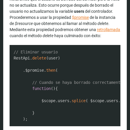
no se actualiza. Esto ocurre porque después de borrado el
usuario no actualizamos la variable
users
del controlador.
Procederemos a usar la propiedad
$promise
de la instancia
de
$resource
que obtenemos al llamar al método
delete
.
Mediante esta propiedad podremos obtener una
retrollamada
cuando el método
delete
haya culminado con éxito:
COPY
// Eliminar usuario
RestApi
.
delete
(
user
)
.
$promise
.
then
(
// Cuando se haya borrado correctamente el
function
(
)
{
			$scope
.
users
.
splice
(
 $scope
.
users
.
inde
}
)
;