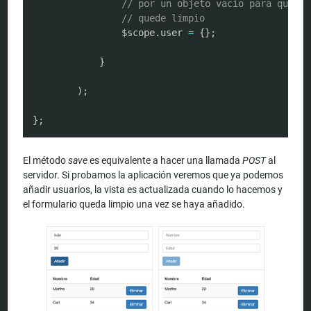
// por un objeto vacío para que el
// quede limpio
				$scope
.
user 
=
{
}
;
}
)
;
}
;
El método
save
es equivalente a hacer una llamada
POST
al
servidor. Si probamos la aplicación veremos que ya podemos
añadir usuarios, la vista es actualizada cuando lo hacemos y
el formulario queda limpio una vez se haya añadido.