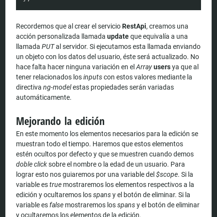
Recordemos que al crear el servicio
RestApi
, creamos una
acción personalizada llamada
update
que equivalía a una
llamada
PUT
al servidor. Si ejecutamos esta llamada enviando
un objeto con los datos del usuario, éste será actualizado. No
hace falta hacer ninguna variación en el
Array
users
ya que al
tener relacionados los
inputs
con estos valores mediante la
directiva
ng-model
estas propiedades serán variadas
automáticamente.
Mejorando la edición
En este momento los elementos necesarios para la edición se
muestran todo el tiempo. Haremos que estos elementos
estén ocultos por defecto y que se muestren cuando demos
doble click
sobre el nombre o la edad de un usuario. Para
lograr esto nos guiaremos por una variable del
$scope
. Si la
variable es
true
mostraremos los elementos respectivos a la
edición y ocultaremos los
spans
y el botón de eliminar. Si la
variable es
false
mostraremos los
spans
y el botón de eliminar
y ocultaremos los elementos de la edición.