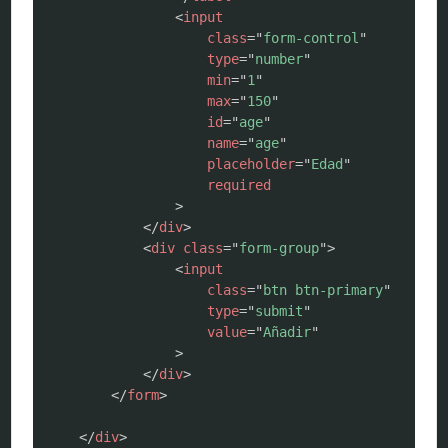
<
input
class
=
"
form-control
"
type
=
"
number
"
min
=
"
1
"
max
=
"
150
"
id
=
"
age
"
name
=
"
age
"
placeholder
=
"
Edad
"
required
>
</
div
>
<
div
class
=
"
form-group
"
>
<
input
class
=
"
btn btn-primary
"
type
=
"
submit
"
value
=
"
Añadir
"
>
</
div
>
</
form
>
</
div
>