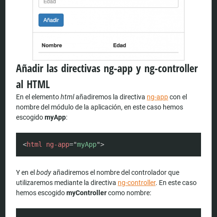
Añadir las directivas ng-app y ng-controller
al HTML
En el elemento
html
añadiremos la directiva
ng-app
con el
nombre del módulo de la aplicación, en este caso hemos
escogido
myApp
:
COPY
<
html
ng-app
=
"
myApp
"
>
Y en el
body
añadiremos el nombre del controlador que
utilizaremos mediante la directiva
ng-controller
. En este caso
hemos escogido
myController
como nombre:
COPY