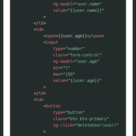
ng-model
=
"
user.name
"
value
=
"
{{user.name}}
"
>
</
td
>
<
td
>
<
span
>
{{user.age}}
</
span
>
<
input
type
=
"
number
"
class
=
"
form-control
"
ng-model
=
"
user.age
"
min
=
"
1
"
max
=
"
150
"
value
=
"
{{user.age}}
"
>
</
td
>
<
td
>
<
button
type
=
"
button
"
class
=
"
btn btn-primary
"
ng-click
=
"
deleteUser(user)
"
>