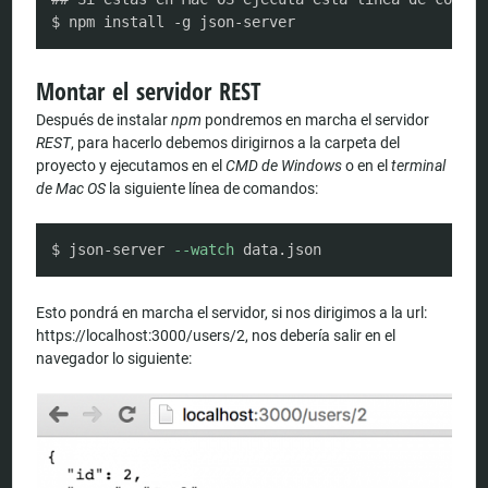
$ npm install -g json-server
Montar el servidor REST
Después de instalar
npm
pondremos en marcha el servidor
REST
, para hacerlo debemos dirigirnos a la carpeta del
proyecto y ejecutamos en el
CMD de Windows
o en el
terminal
de Mac OS
la siguiente línea de comandos:
COPY
$ json-server 
--watch
 data.json
Esto pondrá en marcha el servidor, si nos dirigimos a la url:
https://localhost:3000/users/2, nos debería salir en el
navegador lo siguiente: