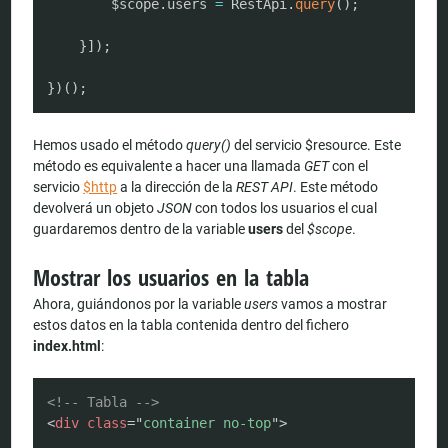
		$scope
.
users 
=
 RestApi
.
query
(
)
;
}
]
)
;
}
)
(
)
;
Hemos usado el método
query()
del servicio $resource. Este
método es equivalente a hacer una llamada
GET
con el
servicio
$http
a la dirección de la
REST API
. Este método
devolverá un objeto
JSON
con todos los usuarios el cual
guardaremos dentro de la variable
users
del
$scope
.
Mostrar los usuarios en la tabla
Ahora, guiándonos por la variable
users
vamos a mostrar
estos datos en la tabla contenida dentro del fichero
index.html
:
COPY
<!-- Tabla -->
<
div
class
=
"
container no-top
"
>