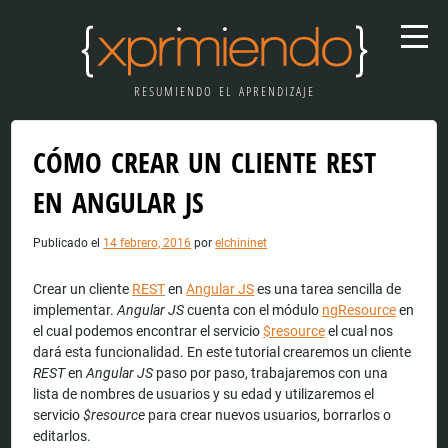
RESUMIENDO EL APRENDIZAJE
CÓMO CREAR UN CLIENTE REST
EN ANGULAR JS
Publicado el
14 febrero, 2016
por
elchininet
Crear un cliente
REST
en
Angular JS
es una tarea sencilla de
implementar.
Angular JS
cuenta con el módulo
ngResource
en
el cual podemos encontrar el servicio
$resource
el cual nos
dará esta funcionalidad. En este tutorial crearemos un cliente
REST
en
Angular JS
paso por paso, trabajaremos con una
lista de nombres de usuarios y su edad y utilizaremos el
servicio
$resource
para crear nuevos usuarios, borrarlos o
editarlos.