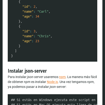
{
"id"
:
2
,
"name"
:
"Carl"
,
"age"
:
34
}
,
{
"id"
:
3
,
"name"
:
"Chris"
,
"age"
:
23
}
]
}
Instalar json-server
Para instalar
json-server
usaremos
npm
. La manera más fácil
de obtener
npm
es instalar
Node.js
. Una vez tengamos
npm
,
ya podemos pasar a instalar
json-server
:
COPY
## Si estás en Windows ejecuta este script en una 
## Si estás en Mac OS ejecuta esta línea de comand