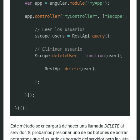
var
 app 
=
 angular
.
module
(
"myApp"
)
;
	app
.
controller
(
"myController"
,
[
"$scope"
,
"Res
// Leer los usuarios
		$scope
.
users 
=
 RestApi
.
query
(
)
;
// Eliminar usuario
		$scope
.
deleteUser
=
function
(
user
)
{
			RestApi
.
delete
(
user
)
;
}
;
}
]
)
;
}
)
(
)
;
Este método se encargará de hacer una llamada
DELETE
al
servidor. Si probamos presionar uno de los botones de borrar
notaremos que el usuario es borrado del servidor pero la vista