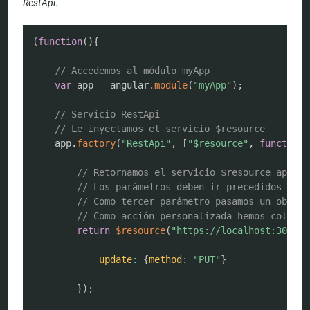
RestApi
.
COPY
(
function
(
)
{
// Accedemos al módulo myApp
var
 app 
=
 angular
.
module
(
"myApp"
)
;
// Servicio RestApi
// Le inyectamos el servicio $resource
	app
.
factory
(
"RestApi"
,
[
"$resource"
,
function
// Retornamos el servicio $resource apunta
// Los parámetros deben ir precedidos de "
// Como tercer parámetro pasamos un objeto
// Como acción personalizada hemos colocad
return
$resource
(
"https://localhost:3000/u
update
:
{
method
:
"PUT"
}
}
)
;