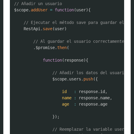
COPY
// Añadir un usuario
$scope
.
addUser
=
function
(
user
)
{
// Ejecutar el método save para guardar el usu
	RestApi
.
save
(
user
)
// Al guardar el usuario correctamente
.
$promise
.
then
(
function
(
response
)
{
// Añadir los datos del usuario al
				$scope
.
users
.
push
(
{
id
:
 response
.
id
,
name
:
 response
.
name
,
age
:
 response
.
age

}
)
;
// Reemplazar la variable user del