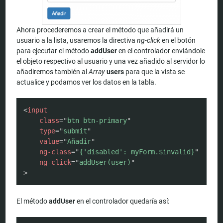
Ahora procederemos a crear el método que añadirá un
usuario a la lista, usaremos la directiva
ng-click
en el botón
para ejecutar el método
addUser
en el controlador enviándole
el objeto respectivo al usuario y una vez añadido al servidor lo
añadiremos también al
Array
users
para que la vista se
actualice y podamos ver los datos en la tabla.
COPY
<
input
class
=
"
btn btn-primary
"
type
=
"
submit
"
value
=
"
Añadir
"
ng-class
=
"
{'disabled': myForm.$invalid}
"
ng-click
=
"
addUser(user)
"
>
El método
addUser
en el controlador quedaría así: