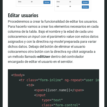
Editar usuarios
Procederemos a crear la funcionalidad de editar los usuarios.
Para hacerlo vamos a crear los elementos necesarios en cada
columna de la tabla. Bajo el nombre y la edad de cada uno
colocaremos un
input
con el parámetro
value
con estos datos
asignados y con la directiva
ng-model
preparada para variar
dichos datos. Debajo del botón de eliminar el usuario
colocaremos otro botón con la directiva
ng-click
asignada a
un método llamado
editUser
dentro del controlador
encargado de editar el usuario en el servidor.
COPY
<
tbody
>
<
tr
class
=
"
form-inline
"
ng-repeat
=
"
user in use
<
td
>
<
span
>
{{user.name}}
</
span
>
<
input
type
=
"
text
"
class
=
"
form-control
"