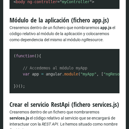
<
body
ng-controller
=
"
myController
"
>
Módulo de la aplicación (fichero app.js)
Crearemos dentro de un fichero que nombraremos
app.js
el
código relativo al módulo de la aplicación y colocaremos
como dependencia del mismo al módulo
ngResource
.
COPY
(
function
(
)
{
// Accedemos al módulo myApp
var
 app 
=
 angular
.
module
(
"myApp"
,
[
"ngResource
}
)
(
)
;
Crear el servicio RestApi (fichero services.js)
Crearemos dentro de un fichero que nombraremos
services.js
el código relativo al servicio que se encargará de
interactuar con la
REST API
. Le hemos situado como nombre