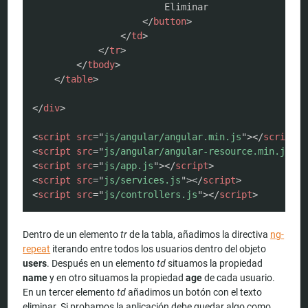
                        Eliminar

</
button
>
</
td
>
</
tr
>
</
tbody
>
</
table
>
</
div
>
<
script
src
=
"
js/angular/angular.min.js
"
>
</
script
>
<
script
src
=
"
js/angular/angular-resource.min.js
"
>
<
<
script
src
=
"
js/app.js
"
>
</
script
>
<
script
src
=
"
js/services.js
"
>
</
script
>
<
script
src
=
"
js/controllers.js
"
>
</
script
>
Dentro de un elemento
tr
de la tabla, añadimos la directiva
ng-
repeat
iterando entre todos los usuarios dentro del objeto
users
. Después en un elemento
td
situamos la propiedad
name
y en otro situamos la propiedad
age
de cada usuario.
En un tercer elemento
td
añadimos un botón con el texto
eliminar. Si probamos la aplicación debe quedar algo como