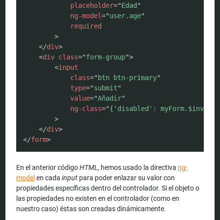
placeholder
=
"
Edad
"
ng-model
=
"
user.age
"
required
>
</
div
>
<
div
class
=
"
form-group
"
>
<
input
class
=
"
btn btn-primary
"
type
=
"
submit
"
value
=
"
Añadir
"
ng-class
=
"
{'disabled': myForm.$invalid
>
</
div
>
</
form
>
En el anterior código
HTML
, hemos usado la directiva
ng-
model
en cada
input
para poder enlazar su valor con
propiedades específicas dentro del controlador. Si el objeto o
las propiedades no existen en el controlador (como en
nuestro caso) éstas son creadas dinámicamente.