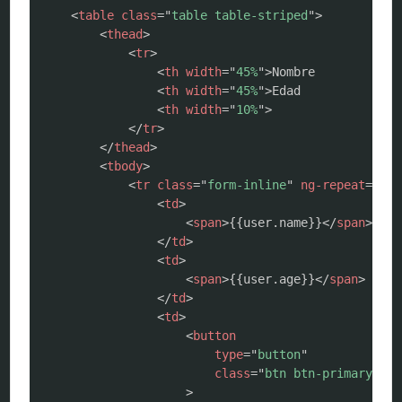
<
table
class
=
"
table table-striped
"
>
<
thead
>
<
tr
>
<
th
width
=
"
45%
"
>
Nombre

<
th
width
=
"
45%
"
>
Edad

<
th
width
=
"
10%
"
>
</
tr
>
</
thead
>
<
tbody
>
<
tr
class
=
"
form-inline
"
ng-repeat
=
"
use
<
td
>
<
span
>
{{user.name}}
</
span
>
</
td
>
<
td
>
<
span
>
{{user.age}}
</
span
>
</
td
>
<
td
>
<
button
type
=
"
button
"
class
=
"
btn btn-primary
"
>