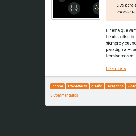
CS6 pero s
anterior d
El tema que vam
tiende a discrim
siempre y cuand
paradigma –que
terminamos muc
Leer más
»
Adobe
after-effects
diseño
javascript
víde
8 Commentarios