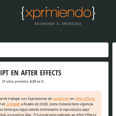
RESUMIENDO EL APRENDIZAJE
IPT EN AFTER EFFECTS
(
7
votos, promedio:
4,29
de 5)
ial de trabajar con Expresiones de
JavaScript
en
After Effects
é en
Cristalab
a finales de 2008, como todavía tiene vigencia
un tema que sigue siendo interesante, lo reproduzco aquí
olo a nuestros días. El tutorial está realizado en After Effects