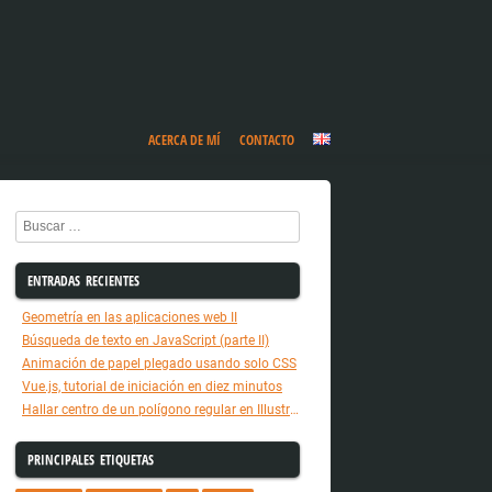
ACERCA DE MÍ
CONTACTO
Buscar
ENTRADAS RECIENTES
Geometría en las aplicaciones web II
Búsqueda de texto en JavaScript (parte II)
Animación de papel plegado usando solo CSS
Vue.js, tutorial de iniciación en diez minutos
Hallar centro de un polígono regular en Illustrator
PRINCIPALES ETIQUETAS