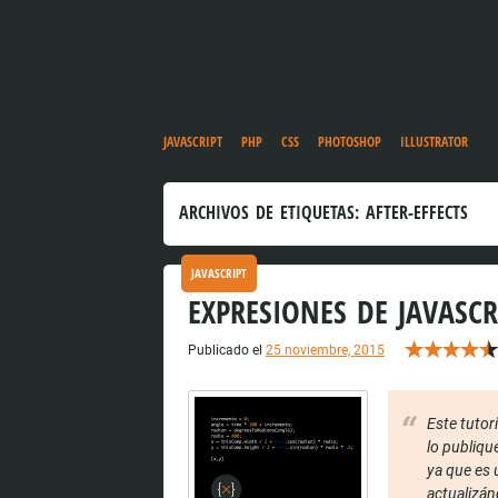
JAVASCRIPT
PHP
CSS
PHOTOSHOP
ILLUSTRATOR
ARCHIVOS DE ETIQUETAS:
AFTER-EFFECTS
JAVASCRIPT
EXPRESIONES DE JAVASCR
Publicado el
25 noviembre, 2015
Este tutor
lo publiqu
ya que es 
actualizánd