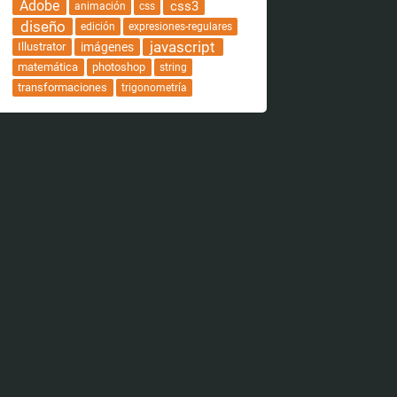
Adobe
css3
animación
css
diseño
edición
expresiones-regulares
javascript
Illustrator
imágenes
matemática
photoshop
string
transformaciones
trigonometría